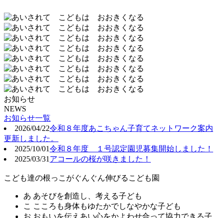
お知らせ
NEWS
お知らせ一覧
2026/04/22
令和８年度あこちゃん子育てネットワーク案内
更新しました。
2025/10/01
令和８年度 １号認定園児募集開始しました！
2025/03/31
アコールの桜が咲きました！
こども達の根っこがぐんぐん伸びるこども園
あ
あそびを創造し、考える子ども
こ
こころも身体もゆたかでしなやかな子ども
お
おもいを伝えあい心をかよわせ合って協力できる子